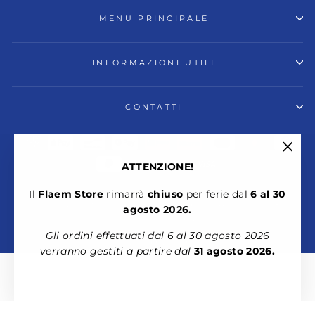
MENU PRINCIPALE
INFORMAZIONI UTILI
CONTATTI
"Chiu
ATTENZIONE!
(esc)
Il
Flaem Store
rimarrà
chiuso
per ferie dal
6 al 30
© 2026 Flaem Store
Flaem Nuova Spa
- P.IVA 00605150986 -
agosto 2026.
Cookies
-
Privacy
Gli ordini effettuati dal 6 al 30 agosto 2026
Powered by Shopify
verranno gestiti a partire dal
31 agosto 2026.